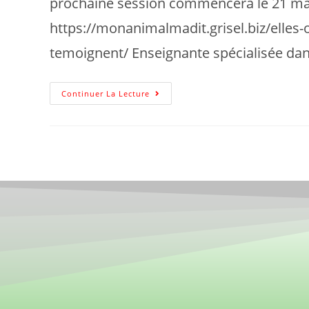
prochaine session commencera le 21 ma
https://monanimalmadit.grisel.biz/elles-on
temoignent/ Enseignante spécialisée dans
Continuer La Lecture